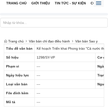
TRANG CHỦ
GIỚI THIỆU
TIN TỨC - SỰ KIỆN
CỔNG TTĐ
Toggl
naviga
Trang chủ
Văn bản chỉ đạo điều hành
Văn bản Sao y
Tiêu đề văn bản
Kế hoạch Triển khai Phong trào "Cả nước thi 
Số hiệu
1298/SY-VP
Cơ qu
Phạm vi
---
Ngày 
Ngày hiệu lực
---
Trạng 
Loại văn bản
---
Người
File đính kèm
---
Mô tả
---