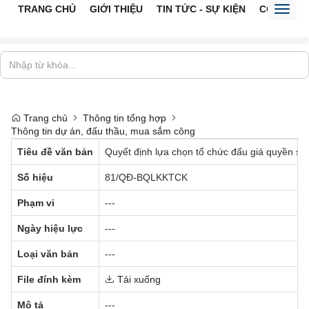
TRANG CHỦ
GIỚI THIỆU
TIN TỨC - SỰ KIỆN
CỔNG TTĐ
Toggl
naviga
Trang chủ
Thông tin tổng hợp
Thông tin dự án, đấu thầu, mua sắm công
Tiêu đề văn bản
Quyết định lựa chọn tổ chức đấu giá quyền sử 
Số hiệu
81/QĐ-BQLKKTCK
Phạm vi
---
Ngày hiệu lực
---
Loại văn bản
---
File đính kèm
Tải xuống
Mô tả
---