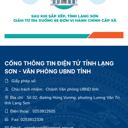
CỔNG THÔNG TIN ĐIỆN TỬ TỈNH LẠNG
SƠN - VĂN PHÒNG UBND TỈNH
Giấy phép số:
Chịu trách nhiệm:
Chánh Văn phòng UBND tỉnh
Địa chỉ:
Số 02, đường Hùng Vương, phường Lương Văn Tri,
tỉnh Lạng Sơn
Điện thoại:
0253812605
Fax:
0253812336
Email:
vanphong@langson.gov.vn