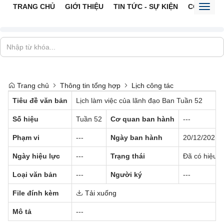
TRANG CHỦ
GIỚI THIỆU
TIN TỨC - SỰ KIỆN
CỔNG TTĐ
Toggl
naviga
Trang chủ
Thông tin tổng hợp
Lịch công tác
Tiêu đề văn bản
Lịch làm việc của lãnh đạo Ban Tuần 52
Số hiệu
Tuần 52
Cơ quan ban hành
---
Phạm vi
---
Ngày ban hành
20/12/2021
Ngày hiệu lực
---
Trạng thái
Đã có hiệu l
Loại văn bản
---
Người ký
---
File đính kèm
Tải xuống
Mô tả
---