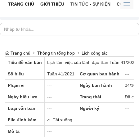
TRANG CHỦ
GIỚI THIỆU
TIN TỨC - SỰ KIỆN
CỔNG TTĐ
Toggl
naviga
Trang chủ
Thông tin tổng hợp
Lịch công tác
Tiêu đề văn bản
Lịch làm việc của lãnh đạo Ban Tuần 41/2021
Số hiệu
Tuần 41/2021
Cơ quan ban hành
---
Phạm vi
---
Ngày ban hành
04/10/
Ngày hiệu lực
---
Trạng thái
Đã có h
Loại văn bản
---
Người ký
---
File đính kèm
Tải xuống
Mô tả
---