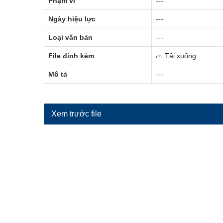
Phạm vi
---
Ngày hiệu lực
---
Loại văn bản
---
File đính kèm
Tải xuống
Mô tả
---
Xem trước file