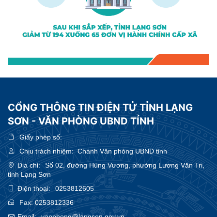
CỔNG THÔNG TIN ĐIỆN TỬ TỈNH LẠNG
SƠN - VĂN PHÒNG UBND TỈNH
Giấy phép số:
Chịu trách nhiệm:
Chánh Văn phòng UBND tỉnh
Địa chỉ:
Số 02, đường Hùng Vương, phường Lương Văn Tri,
tỉnh Lạng Sơn
Điện thoại:
0253812605
Fax:
0253812336
Email:
vanphong@langson.gov.vn