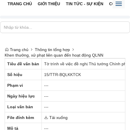
TRANG CHỦ
GIỚI THIỆU
TIN TỨC - SỰ KIỆN
CỔNG TTĐ
Toggl
naviga
Trang chủ
Thông tin tổng hợp
Khen thưởng, xử phạt liên quan đến hoạt động QLNN
Tiêu đề văn bản
Tờ trình về việc đề nghị Thủ tướng Chính phủ 
Số hiệu
15/TTR-BQLKKTCK
Phạm vi
---
Ngày hiệu lực
---
Loại văn bản
---
File đính kèm
Tải xuống
Mô tả
---