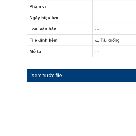
Phạm vi
---
Ngày hiệu lực
---
Loại văn bản
---
File đính kèm
Tải xuống
Mô tả
---
Xem trước file