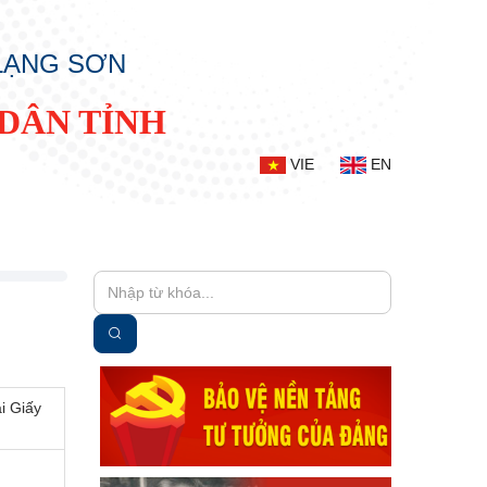
 LẠNG SƠN
DÂN TỈNH
VIE
EN
ại Giấy