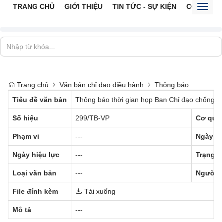
TRANG CHỦ
GIỚI THIỆU
TIN TỨC - SỰ KIỆN
CỔNG TTĐ
Toggl
naviga
Trang chủ
Văn bản chỉ đạo điều hành
Thông báo
Tiêu đề văn bản
Thông báo thời gian họp Ban Chỉ đạo chống buô
Số hiệu
299/TB-VP
Cơ qua
Phạm vi
---
Ngày b
Ngày hiệu lực
---
Trạng t
Loại văn bản
---
Người 
File đính kèm
Tải xuống
Mô tả
---