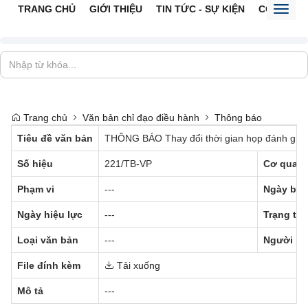
TRANG CHỦ
GIỚI THIỆU
TIN TỨC - SỰ KIỆN
CỔNG TTĐ
Toggl
naviga
Trang chủ
Văn bản chỉ đạo điều hành
Thông báo
Tiêu đề văn bản
THÔNG BÁO Thay đổi thời gian họp đánh giá kế
Số hiệu
221/TB-VP
Cơ quan 
Phạm vi
---
Ngày ban
Ngày hiệu lực
---
Trạng thá
Loại văn bản
---
Người ký
File đính kèm
Tải xuống
Mô tả
---