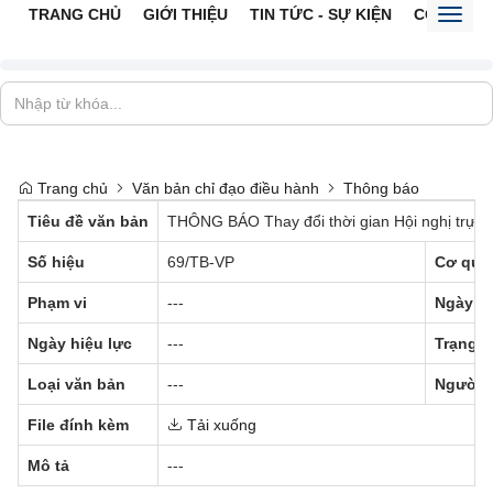
TRANG CHỦ
GIỚI THIỆU
TIN TỨC - SỰ KIỆN
CỔNG TTĐ
Toggl
naviga
Trang chủ
Văn bản chỉ đạo điều hành
Thông báo
Tiêu đề văn bản
THÔNG BÁO Thay đổi thời gian Hội nghị trực t
Số hiệu
69/TB-VP
Cơ qua
Phạm vi
---
Ngày b
Ngày hiệu lực
---
Trạng t
Loại văn bản
---
Người 
File đính kèm
Tải xuống
Mô tả
---