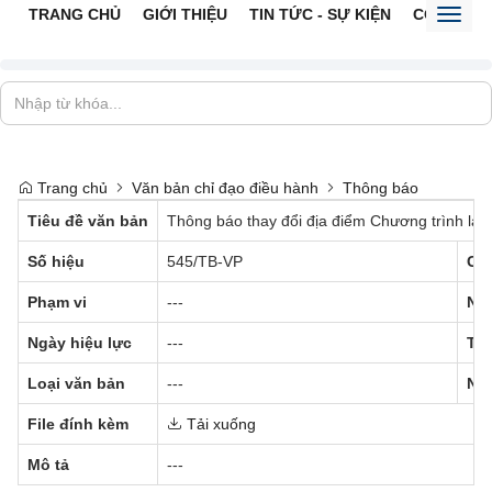
TRANG CHỦ
GIỚI THIỆU
TIN TỨC - SỰ KIỆN
CỔNG TTĐ
Toggl
naviga
Trang chủ
Văn bản chỉ đạo điều hành
Thông báo
Tiêu đề văn bản
Thông báo thay đổi địa điểm Chương trình làm
Số hiệu
545/TB-VP
Cơ
Phạm vi
---
Ng
Ngày hiệu lực
---
Trạ
Loại văn bản
---
Ng
File đính kèm
Tải xuống
Mô tả
---