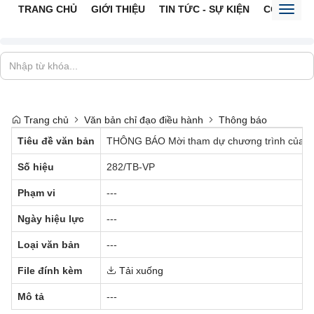
TRANG CHỦ
GIỚI THIỆU
TIN TỨC - SỰ KIỆN
CỔNG TTĐ
Toggl
naviga
Trang chủ
Văn bản chỉ đạo điều hành
Thông báo
Tiêu đề văn bản
THÔNG BÁO Mời tham dự chương trình của Bộ t
Số hiệu
282/TB-VP
Phạm vi
---
Ngày hiệu lực
---
Loại văn bản
---
File đính kèm
Tải xuống
Mô tả
---