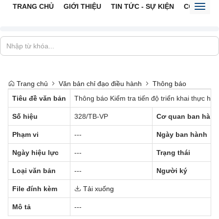
TRANG CHỦ
GIỚI THIỆU
TIN TỨC - SỰ KIỆN
CỔNG TTĐ
Toggl
naviga
Trang chủ
Văn bản chỉ đạo điều hành
Thông báo
Tiêu đề văn bản
Thông báo Kiểm tra tiến độ triển khai thực hi
Số hiệu
328/TB-VP
Cơ quan ban hành
Phạm vi
---
Ngày ban hành
Ngày hiệu lực
---
Trạng thái
Loại văn bản
---
Người ký
File đính kèm
Tải xuống
Mô tả
---