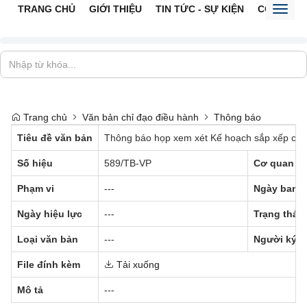
TRANG CHỦ
GIỚI THIỆU
TIN TỨC - SỰ KIỆN
CỔNG TTĐ
Toggl
naviga
Trang chủ
Văn bản chỉ đạo điều hành
Thông báo
Tiêu đề văn bản
Thông báo họp xem xét Kế hoạch sắp xếp các 
Số hiệu
589/TB-VP
Cơ quan b
Phạm vi
---
Ngày ban 
Ngày hiệu lực
---
Trạng thái
Loại văn bản
---
Người ký
File đính kèm
Tải xuống
Mô tả
---