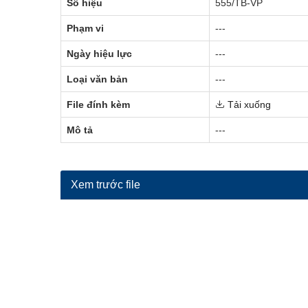
Số hiệu
555/TB-VP
Phạm vi
---
Ngày hiệu lực
---
Loại văn bản
---
File đính kèm
Tải xuống
Mô tả
---
Xem trước file