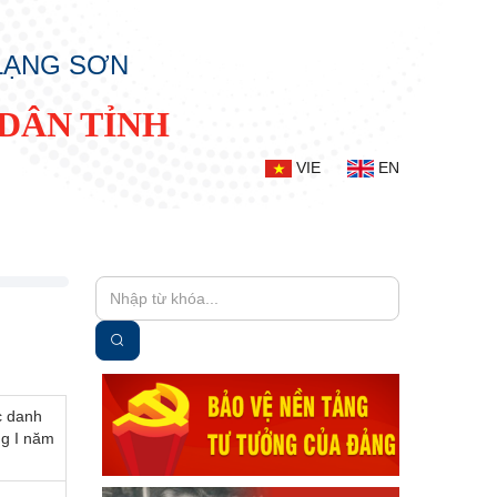
 LẠNG SƠN
DÂN TỈNH
VIE
EN
c danh
ng I năm