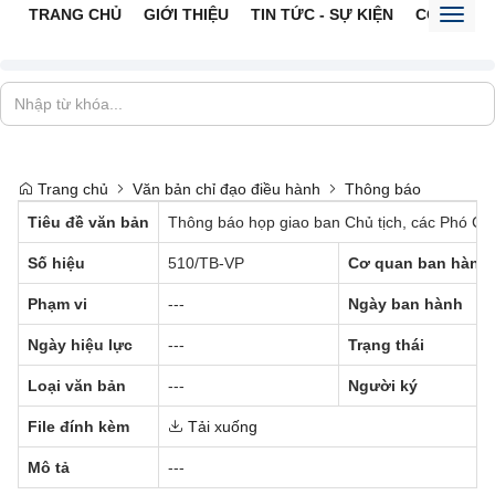
TRANG CHỦ
GIỚI THIỆU
TIN TỨC - SỰ KIỆN
CỔNG TTĐ
Toggl
naviga
Trang chủ
Văn bản chỉ đạo điều hành
Thông báo
Tiêu đề văn bản
Thông báo họp giao ban Chủ tịch, các Phó Ch
Số hiệu
510/TB-VP
Cơ quan ban hành
Phạm vi
---
Ngày ban hành
Ngày hiệu lực
---
Trạng thái
Loại văn bản
---
Người ký
File đính kèm
Tải xuống
Mô tả
---