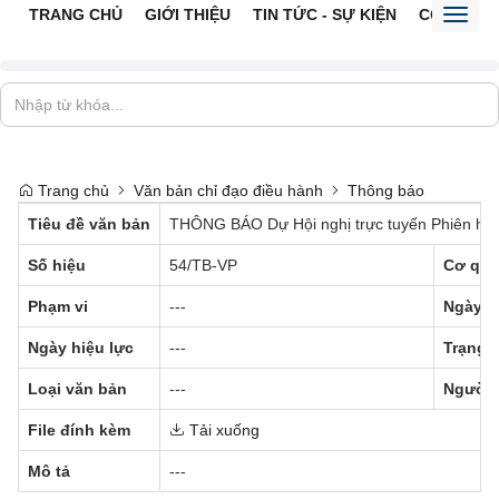
TRANG CHỦ
GIỚI THIỆU
TIN TỨC - SỰ KIỆN
CỔNG TTĐ
Toggl
naviga
Trang chủ
Văn bản chỉ đạo điều hành
Thông báo
Tiêu đề văn bản
THÔNG BÁO Dự Hội nghị trực tuyến Phiên họp t
Số hiệu
54/TB-VP
Cơ qua
Phạm vi
---
Ngày b
Ngày hiệu lực
---
Trạng t
Loại văn bản
---
Người 
File đính kèm
Tải xuống
Mô tả
---