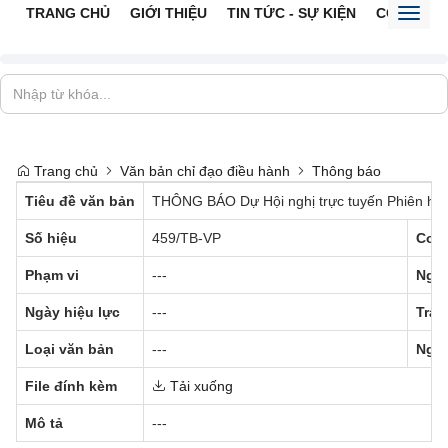
TRANG CHỦ
GIỚI THIỆU
TIN TỨC - SỰ KIỆN
CỔNG TTĐ
Toggl
naviga
Trang chủ
Văn bản chỉ đạo điều hành
Thông báo
Tiêu đề văn bản
THÔNG BÁO Dự Hội nghị trực tuyến Phiên họp t
Số hiệu
459/TB-VP
Cơ q
Phạm vi
---
Ngày
Ngày hiệu lực
---
Trạn
Loại văn bản
---
Ngườ
File đính kèm
Tải xuống
Mô tả
---