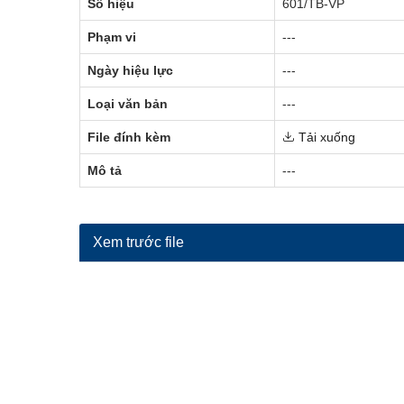
Số hiệu
601/TB-VP
Phạm vi
---
Ngày hiệu lực
---
Loại văn bản
---
File đính kèm
Tải xuống
Mô tả
---
Xem trước file