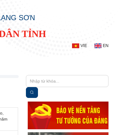
 LẠNG SƠN
DÂN TỈNH
VIE
EN
o,
 năm