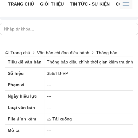
TRANG CHỦ
GIỚI THIỆU
TIN TỨC - SỰ KIỆN
CỔNG TTĐ
Toggl
naviga
Trang chủ
Văn bản chỉ đạo điều hành
Thông báo
Tiêu đề văn bản
Thông báo điều chỉnh thời gian kiểm tra tình h
Số hiệu
356/TB-VP
Phạm vi
---
Ngày hiệu lực
---
Loại văn bản
---
File đính kèm
Tải xuống
Mô tả
---