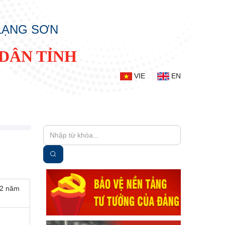
 LẠNG SƠN
DÂN TỈNH
VIE
EN
12 năm