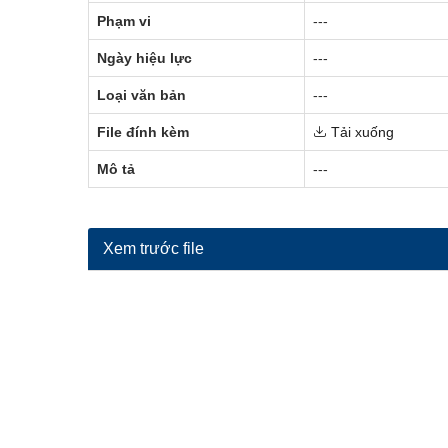
Phạm vi
---
Ngày hiệu lực
---
Loại văn bản
---
File đính kèm
Tải xuống
Mô tả
---
Xem trước file