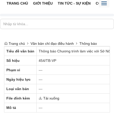
TRANG CHỦ
GIỚI THIỆU
TIN TỨC - SỰ KIỆN
CỔNG TTĐ
Toggl
naviga
Trang chủ
Văn bản chỉ đạo điều hành
Thông báo
Tiêu đề văn bản
Thông báo Chương trình làm việc với Sở Nông n
Số hiệu
454/TB-VP
Phạm vi
---
Ngày hiệu lực
---
Loại văn bản
---
File đính kèm
Tải xuống
Mô tả
---