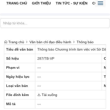
TRANG CHỦ
GIỚI THIỆU
TIN TỨC - SỰ KIỆN
CỔNG TTĐ
Toggl
naviga
Trang chủ
Văn bản chỉ đạo điều hành
Thông báo
Tiêu đề văn bản
Thông báo Chương trình làm việc với Sở Dân t
Số hiệu
287/TB-VP
Cơ 
Phạm vi
---
Ngà
Ngày hiệu lực
---
Trạ
Loại văn bản
---
Ngư
File đính kèm
Tải xuống
Mô tả
---