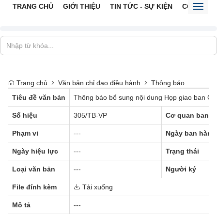
TRANG CHỦ
GIỚI THIỆU
TIN TỨC - SỰ KIỆN
CỔNG TTĐ
Toggl
naviga
Trang chủ
Văn bản chỉ đạo điều hành
Thông báo
Tiêu đề văn bản
Thông báo bổ sung nội dung Họp giao ban Chủ
Số hiệu
305/TB-VP
Cơ quan ban h
Phạm vi
---
Ngày ban hành
Ngày hiệu lực
---
Trạng thái
Loại văn bản
---
Người ký
File đính kèm
Tải xuống
Mô tả
---