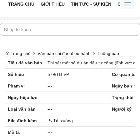
TRANG CHỦ
GIỚI THIỆU
TIN TỨC - SỰ KIỆN
CỔNG TTĐ
Toggl
naviga
Trang chủ
Văn bản chỉ đạo điều hành
Thông báo
Tiêu đề văn bản
Thị sát một số dự án đầu tư công (lĩnh vực g
Số hiệu
579/TB-VP
Cơ quan ban
Phạm vi
---
Ngày ban hà
Ngày hiệu lực
---
Trạng thái
Loại văn bản
---
Người ký
File đính kèm
Tải xuống
Mô tả
---