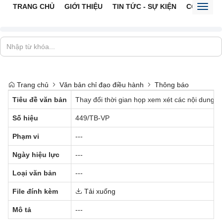
TRANG CHỦ
GIỚI THIỆU
TIN TỨC - SỰ KIỆN
CỔNG TTĐ
Toggl
naviga
Trang chủ
Văn bản chỉ đạo điều hành
Thông báo
Tiêu đề văn bản
Thay đổi thời gian họp xem xét các nội dung 
Số hiệu
449/TB-VP
Phạm vi
---
Ngày hiệu lực
---
Loại văn bản
---
File đính kèm
Tải xuống
Mô tả
---