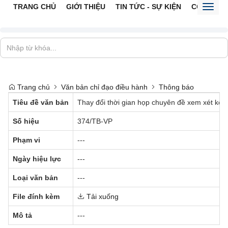
TRANG CHỦ
GIỚI THIỆU
TIN TỨC - SỰ KIỆN
CỔNG TTĐ
Toggl
naviga
Trang chủ
Văn bản chỉ đạo điều hành
Thông báo
Tiêu đề văn bản
Thay đổi thời gian họp chuyên đề xem xét kết 
Số hiệu
374/TB-VP
Phạm vi
---
Ngày hiệu lực
---
Loại văn bản
---
File đính kèm
Tải xuống
Mô tả
---