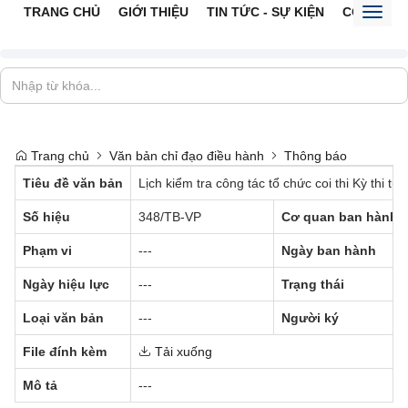
TRANG CHỦ
GIỚI THIỆU
TIN TỨC - SỰ KIỆN
CỔNG TTĐ
Toggl
naviga
Trang chủ
Văn bản chỉ đạo điều hành
Thông báo
Tiêu đề văn bản
Lịch kiểm tra công tác tổ chức coi thi Kỳ thi 
Số hiệu
348/TB-VP
Cơ quan ban hành
Phạm vi
---
Ngày ban hành
Ngày hiệu lực
---
Trạng thái
Loại văn bản
---
Người ký
File đính kèm
Tải xuống
Mô tả
---