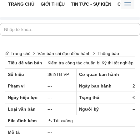
TRANG CHỦ
GIỚI THIỆU
TIN TỨC - SỰ KIỆN
CỔNG TTĐ
Toggl
naviga
Trang chủ
Văn bản chỉ đạo điều hành
Thông báo
Tiêu đề văn bản
Kiểm tra công tác chuẩn bị Kỳ thi tốt nghiệp
Số hiệu
362/TB-VP
Cơ quan ban hành
---
Phạm vi
---
Ngày ban hành
27/
Ngày hiệu lực
---
Trạng thái
Đã 
Loại văn bản
---
Người ký
---
File đính kèm
Tải xuống
Mô tả
---