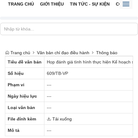
TRANG CHỦ
GIỚI THIỆU
TIN TỨC - SỰ KIỆN
CỔNG TTĐ
Toggl
naviga
Trang chủ
Văn bản chỉ đạo điều hành
Thông báo
Tiêu đề văn bản
Họp đánh giá tình hình thực hiện Kế hoạch số 
Số hiệu
609/TB-VP
Phạm vi
---
Ngày hiệu lực
---
Loại văn bản
---
File đính kèm
Tải xuống
Mô tả
---