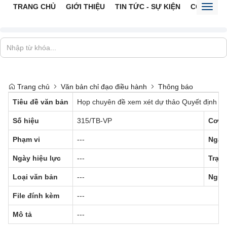
TRANG CHỦ
GIỚI THIỆU
TIN TỨC - SỰ KIỆN
CỔNG TTĐ
Toggl
naviga
Trang chủ
Văn bản chỉ đạo điều hành
Thông báo
Tiêu đề văn bản
Họp chuyên đề xem xét dự thảo Quyết định của 
Số hiệu
315/TB-VP
Cơ q
Phạm vi
---
Ngày
Ngày hiệu lực
---
Trạng
Loại văn bản
---
Ngườ
File đính kèm
---
Mô tả
---