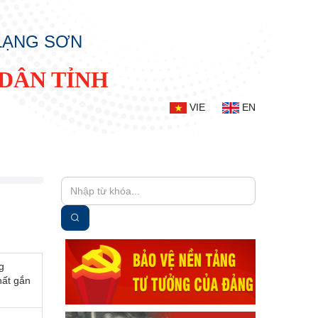
 LẠNG SƠN
DÂN TỈNH
VIE
EN
g
hất gắn