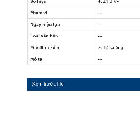
Số hiệu
452/TB-VP
Phạm vi
---
Ngày hiệu lực
---
Loại văn bản
---
File đính kèm
Tải xuống
Mô tả
---
Xem trước file