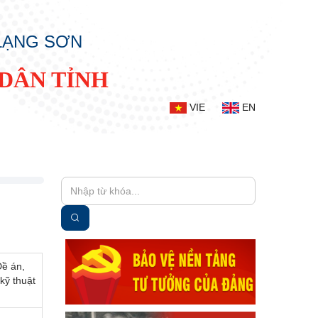
 LẠNG SƠN
DÂN TỈNH
VIE
EN
Đề án,
kỹ thuật