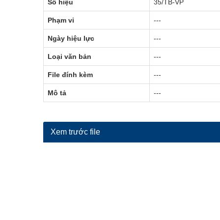
Số hiệu
35/TB-VP
Phạm vi
---
Ngày hiệu lực
---
Loại văn bản
---
File đính kèm
---
Mô tả
---
Xem trước file