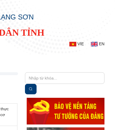
 LẠNG SƠN
DÂN TỈNH
VIE
EN
 thực
 cơ