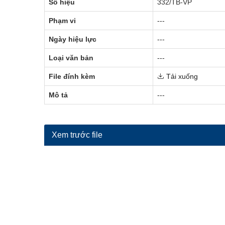
Số hiệu
332/TB-VP
Phạm vi
---
Ngày hiệu lực
---
Loại văn bản
---
File đính kèm
Tải xuống
Mô tả
---
Xem trước file