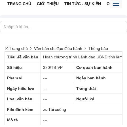
TRANG CHỦ
GIỚI THIỆU
TIN TỨC - SỰ KIỆN
CỔNG TTĐ
Toggl
naviga
Trang chủ
Văn bản chỉ đạo điều hành
Thông báo
Tiêu đề văn bản
Hoãn chương trình Lãnh đạo UBND tỉnh làm việ
Số hiệu
330/TB-VP
Cơ quan ban hành
Phạm vi
---
Ngày ban hành
Ngày hiệu lực
---
Trạng thái
Loại văn bản
---
Người ký
File đính kèm
Tải xuống
Mô tả
---