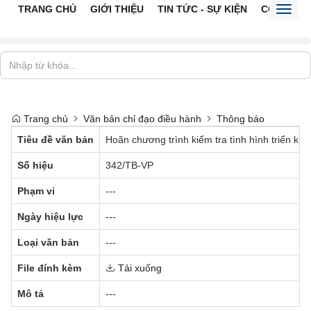
TRANG CHỦ
GIỚI THIỆU
TIN TỨC - SỰ KIỆN
CỔNG TTĐ
Toggl
naviga
Trang chủ
Văn bản chỉ đạo điều hành
Thông báo
Tiêu đề văn bản
Hoãn chương trình kiểm tra tình hình triển kha
Số hiệu
342/TB-VP
Phạm vi
---
Ngày hiệu lực
---
Loại văn bản
---
File đính kèm
Tải xuống
Mô tả
---