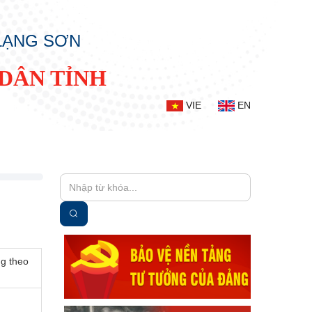
 LẠNG SƠN
DÂN TỈNH
VIE
EN
ng theo