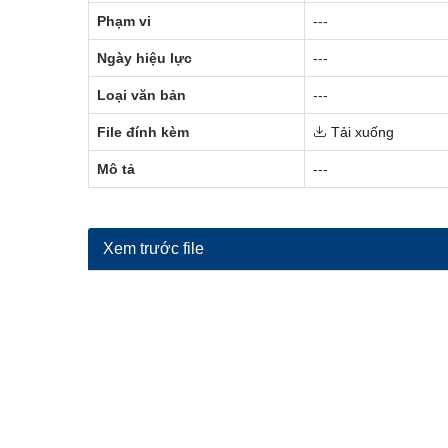
Phạm vi
---
Ngày hiệu lực
---
Loại văn bản
---
File đính kèm
Tải xuống
Mô tả
---
Xem trước file