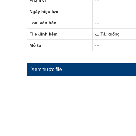
Phạm vi
---
Ngày hiệu lực
---
Loại văn bản
---
File đính kèm
Tải xuống
Mô tả
---
Xem trước file