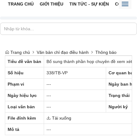
TRANG CHỦ
GIỚI THIỆU
TIN TỨC - SỰ KIỆN
CỔNG TTĐ
Toggl
naviga
Trang chủ
Văn bản chỉ đạo điều hành
Thông báo
Tiêu đề văn bản
Bổ sung thành phần họp chuyên đề xem xét p
Số hiệu
338/TB-VP
Cơ quan ban
Phạm vi
---
Ngày ban hà
Ngày hiệu lực
---
Trạng thái
Loại văn bản
---
Người ký
File đính kèm
Tải xuống
Mô tả
---