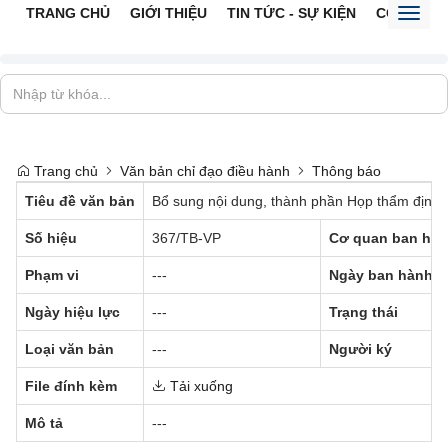
TRANG CHỦ
GIỚI THIỆU
TIN TỨC - SỰ KIỆN
CỔNG TTĐ
Toggl
naviga
Trang chủ
Văn bản chỉ đạo điều hành
Thông báo
Tiêu đề văn bản
Bổ sung nội dung, thành phần Họp thẩm định 
Số hiệu
367/TB-VP
Cơ quan ban hà
Phạm vi
---
Ngày ban hành
Ngày hiệu lực
---
Trạng thái
Loại văn bản
---
Người ký
File đính kèm
Tải xuống
Mô tả
---