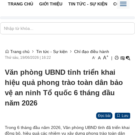
TRANG CHỦ
GIỚI THIỆU
TIN TỨC - SỰ KIỆN
CỔNG TTĐ
Toggl
naviga
Trang chủ
Tin tức - Sự kiện
Chỉ đạo điều hành
+
A
-
A
|
Thứ sáu, 19/06/2026
|
16:22
A
Văn phòng UBND tỉnh triển khai
hiệu quả phong trào toàn dân bảo
vệ an ninh Tổ quốc 6 tháng đầu
năm 2026
Đọc bài
Lưu
Trong 6 tháng đầu năm 2026, Văn phòng UBND tỉnh đã triển khai
đồng bộ, hiệu quả các nhiệm vụ xây dựng phong trào toàn dân