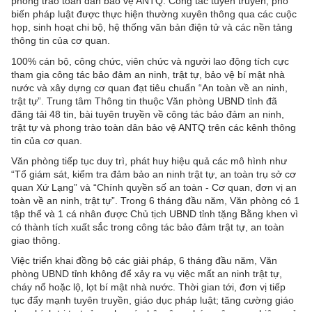
phong trào toàn dân bảo vệ ANTQ. Công tác tuyên truyền, phổ
biến pháp luật được thực hiện thường xuyên thông qua các cuộc
họp, sinh hoạt chi bộ, hệ thống văn bản điện tử và các nền tảng
thông tin của cơ quan.
100% cán bộ, công chức, viên chức và người lao động tích cực
tham gia công tác bảo đảm an ninh, trật tự, bảo vệ bí mật nhà
nước và xây dựng cơ quan đạt tiêu chuẩn “An toàn về an ninh,
trật tự”. Trung tâm Thông tin thuộc Văn phòng UBND tỉnh đã
đăng tải 48 tin, bài tuyên truyền về công tác bảo đảm an ninh,
trật tự và phong trào toàn dân bảo vệ ANTQ trên các kênh thông
tin của cơ quan.
Văn phòng tiếp tục duy trì, phát huy hiệu quả các mô hình như
“Tổ giám sát, kiểm tra đảm bảo an ninh trật tự, an toàn trụ sở cơ
quan Xứ Lạng” và “Chính quyền số an toàn - Cơ quan, đơn vị an
toàn về an ninh, trật tự”. Trong 6 tháng đầu năm, Văn phòng có 1
tập thể và 1 cá nhân được Chủ tịch UBND tỉnh tặng Bằng khen vì
có thành tích xuất sắc trong công tác bảo đảm trật tự, an toàn
giao thông.
Việc triển khai đồng bộ các giải pháp, 6 tháng đầu năm, Văn
phòng UBND tỉnh không để xảy ra vụ việc mất an ninh trật tự,
cháy nổ hoặc lộ, lọt bí mật nhà nước. Thời gian tới, đơn vị tiếp
tục đẩy mạnh tuyên truyền, giáo dục pháp luật; tăng cường giáo