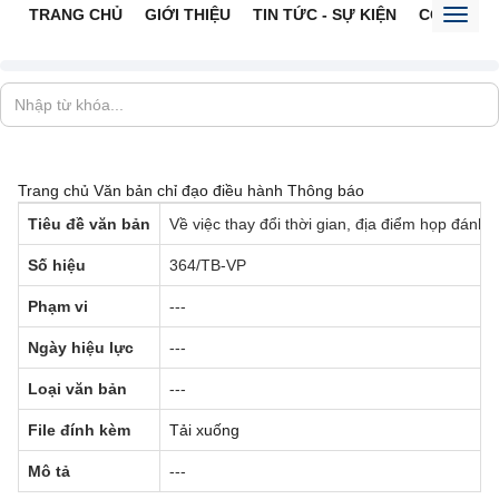
TRANG CHỦ
GIỚI THIỆU
TIN TỨC - SỰ KIỆN
CỔNG TTĐ
Toggl
naviga
Trang chủ
Văn bản chỉ đạo điều hành
Thông báo
Tiêu đề văn bản
Về việc thay đổi thời gian, địa điểm họp đánh
Số hiệu
364/TB-VP
Phạm vi
---
Ngày hiệu lực
---
Loại văn bản
---
File đính kèm
Tải xuống
Mô tả
---