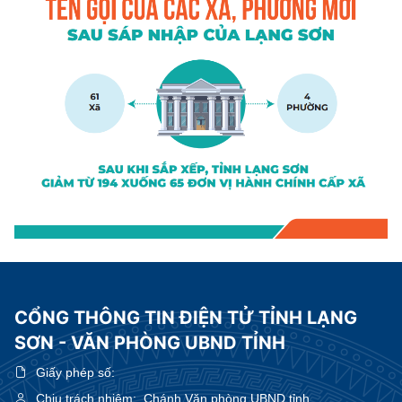
CỔNG THÔNG TIN ĐIỆN TỬ TỈNH LẠNG
SƠN - VĂN PHÒNG UBND TỈNH
Giấy phép số:
Chịu trách nhiệm:
Chánh Văn phòng UBND tỉnh