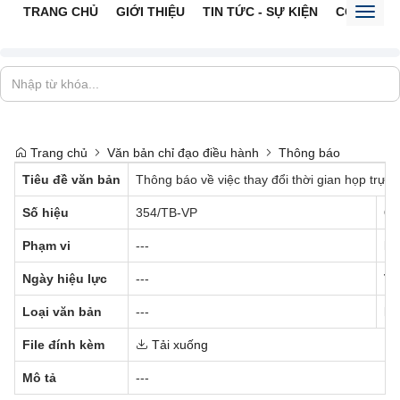
TRANG CHỦ
GIỚI THIỆU
TIN TỨC - SỰ KIỆN
CỔNG TTĐ
Toggl
naviga
Trang chủ
Văn bản chỉ đạo điều hành
Thông báo
Tiêu đề văn bản
Thông báo về việc thay đổi thời gian họp trực
Số hiệu
354/TB-VP
Cơ
Phạm vi
---
Ng
Ngày hiệu lực
---
Tr
Loại văn bản
---
Ng
File đính kèm
Tải xuống
Mô tả
---