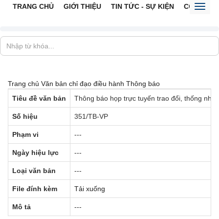
TRANG CHỦ
GIỚI THIỆU
TIN TỨC - SỰ KIỆN
CỔNG TTĐ
Toggl
naviga
Trang chủ
Văn bản chỉ đạo điều hành
Thông báo
Tiêu đề văn bản
Thông báo họp trực tuyến trao đổi, thống nhất
Số hiệu
351/TB-VP
Phạm vi
---
Ngày hiệu lực
---
Loại văn bản
---
File đính kèm
Tải xuống
Mô tả
---