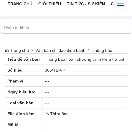
TRANG CHỦ
GIỚI THIỆU
TIN TỨC - SỰ KIỆN
CỔNG TTĐ
Toggl
naviga
Trang chủ
Văn bản chỉ đạo điều hành
Thông báo
Tiêu đề văn bản
Thông báo hoãn chương trình kiểm tra tình hì
Số hiệu
365/TB-VP
Phạm vi
---
Ngày hiệu lực
---
Loại văn bản
---
File đính kèm
Tải xuống
Mô tả
---