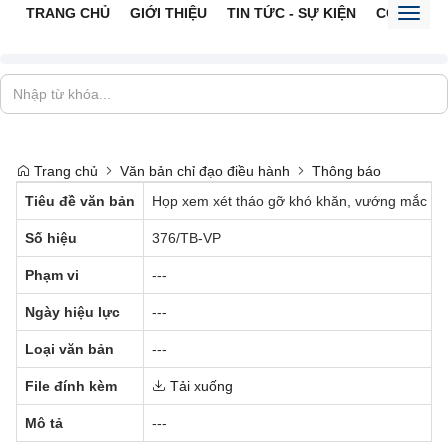
TRANG CHỦ
GIỚI THIỆU
TIN TỨC - SỰ KIỆN
CỔNG TTĐ
Toggl
naviga
Trang chủ
Văn bản chỉ đạo điều hành
Thông báo
Tiêu đề văn bản
Họp xem xét tháo gỡ khó khăn, vướng mắc trong
Số hiệu
376/TB-VP
Phạm vi
---
Ngày hiệu lực
---
Loại văn bản
---
File đính kèm
Tải xuống
Mô tả
---