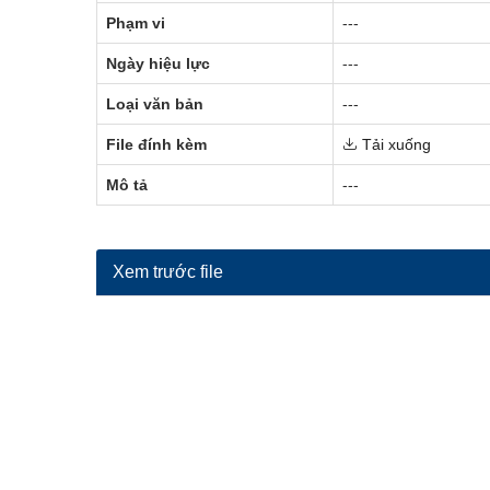
Phạm vi
---
Ngày hiệu lực
---
Loại văn bản
---
File đính kèm
Tải xuống
Mô tả
---
Xem trước file