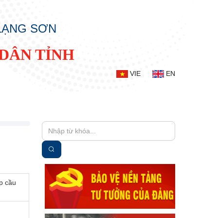
 LẠNG SƠN
DÂN TỈNH
VIE
EN
p cầu