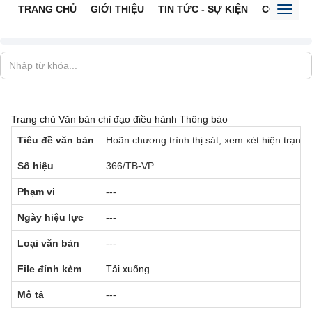
TRANG CHỦ
GIỚI THIỆU
TIN TỨC - SỰ KIỆN
CỔNG TTĐ
Toggl
naviga
Trang chủ
Văn bản chỉ đạo điều hành
Thông báo
Tiêu đề văn bản
Hoãn chương trình thị sát, xem xét hiện trạng
Số hiệu
366/TB-VP
Phạm vi
---
Ngày hiệu lực
---
Loại văn bản
---
File đính kèm
Tải xuống
Mô tả
---