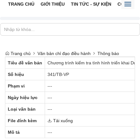
TRANG CHỦ
GIỚI THIỆU
TIN TỨC - SỰ KIỆN
CỔNG TTĐ
Toggl
naviga
Trang chủ
Văn bản chỉ đạo điều hành
Thông báo
Tiêu đề văn bản
Chương trình kiểm tra tình hình triển khai Dự
Số hiệu
341/TB-VP
Phạm vi
---
Ngày hiệu lực
---
Loại văn bản
---
File đính kèm
Tải xuống
Mô tả
---