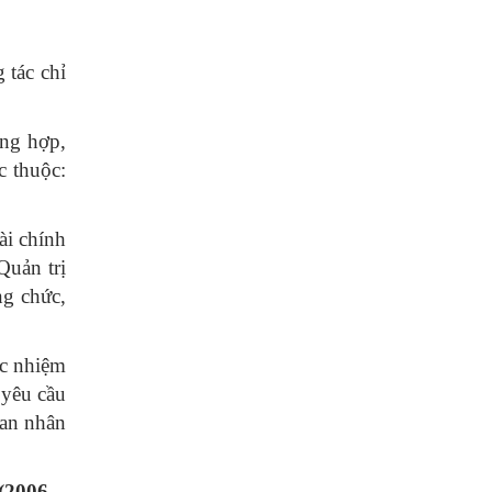
 tác chỉ
ng hợp,
c thuộc:
ài chính
Quản trị
ng chức,
ác nhiệm
 yêu cầu
ban nhân
2006 –