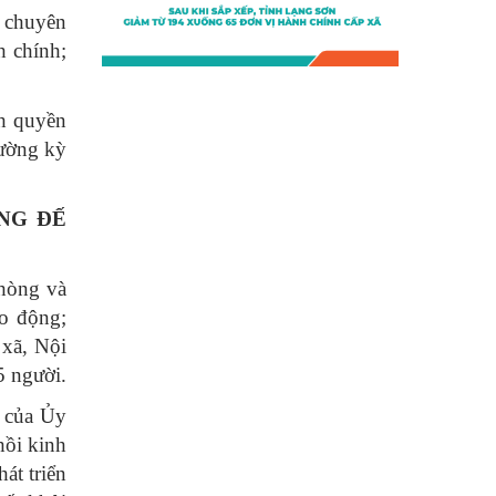
 chuyên
 chính;
nh quyền
rường kỳ
NG ĐẾ
hòng và
o động;
 xã, Nội
5 người.
h của Ủy
hồi kinh
át triển