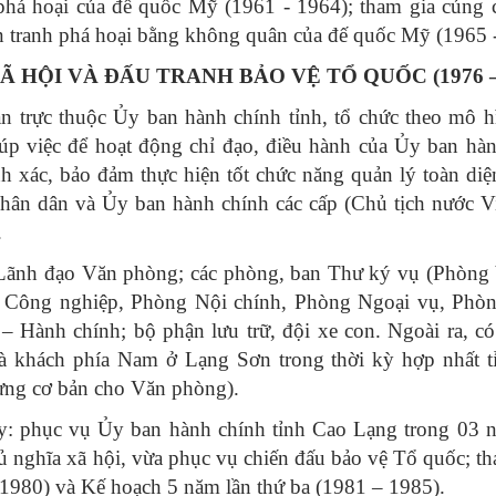
h phá hoại của đế quốc Mỹ (1961 - 1964); tham gia củng 
iến tranh phá hoại bằng không quân của đế quốc Mỹ (1965 
Ã HỘI VÀ ĐẤU TRANH BẢO VỆ TỔ QUỐC (1976 –
n trực thuộc Ủy ban hành chính tỉnh, tổ chức theo mô 
giúp việc để hoạt động chỉ đạo, điều hành của Ủy ban hà
ính xác, bảo đảm thực hiện tốt chức năng quản lý toàn di
hân dân và Ủy ban hành chính các cấp (Chủ tịch nước 
.
Lãnh đạo Văn phòng; các phòng, ban Thư ký vụ (Phòng 
 Công nghiệp, Phòng Nội chính, Phòng Ngoại vụ, Phò
 Hành chính; bộ phận lưu trữ, đội xe con. Ngoài ra, c
 khách phía Nam ở Lạng Sơn trong thời kỳ hợp nhất t
dựng cơ bản cho Văn phòng).
ày: phục vụ Ủy ban hành chính tỉnh Cao Lạng trong 03 
ủ nghĩa xã hội, vừa phục vụ chiến đấu bảo vệ Tổ quốc; 
 1980) và Kế hoạch 5 năm lần thứ ba (1981 – 1985).