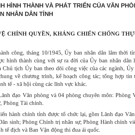
NH HÌNH THÀNH VÀ PHÁT TRIỂN CỦA VĂN PH
N NHÂN DÂN TỈNH
 VỆ CHÍNH QUYỀN, KHÁNG CHIẾN CHỐNG TH
nh công, tháng 10/1945, Ủy ban nhân dân lâm thời tỉ
c hình thành cùng với sự ra đời của Ủy ban nhân dân l
 Chủ tịch Ủy ban theo dõi công việc của các ngành, Ủy
chung về chương trình, kế hoạch công tác; tổng hợp tin 
nh tế - xã hội cùng các lĩnh vực khác.
Lãnh đạo Văn phòng và 04 phòng chuyên môn: Phòng V
, Phòng Tài chính.
ến hành chính tỉnh được tổ chức lại, gồm Lãnh đạo Văn
ân sinh; Phòng Chính trị nhân sự; Phòng Hành chính vi
h tế địch và Ban Vận động thi đua ái quốc.