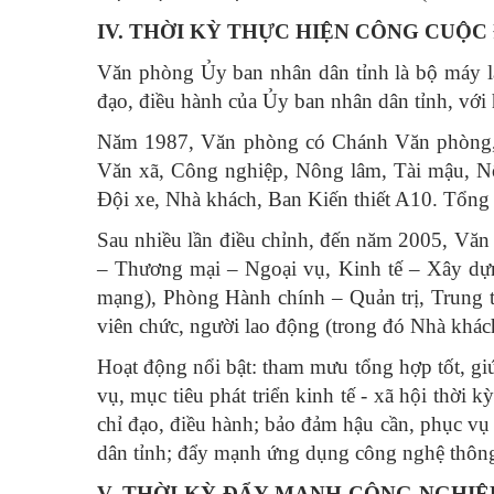
IV. THỜI KỲ THỰC HIỆN CÔNG CUỘC ĐỔ
Văn phòng Ủy ban nhân dân tỉnh là bộ máy là
đạo, điều hành của Ủy ban nhân dân tỉnh, với
Năm 1987, Văn phòng có Chánh Văn phòng,
Văn xã, Công nghiệp, Nông lâm, Tài mậu, Nội
Đội xe, Nhà khách, Ban Kiến thiết A10. Tổng 
Sau nhiều lần điều chỉnh, đến năm 2005, Văn
– Thương mại – Ngoại vụ, Kinh tế – Xây dựn
mạng), Phòng Hành chính – Quản trị, Trung t
viên chức, người lao động (trong đó Nhà khác
Hoạt động nổi bật: tham mưu tổng hợp tốt, gi
vụ, mục tiêu phát triển kinh tế - xã hội thời k
chỉ đạo, điều hành; bảo đảm hậu cần, phục vụ
dân tỉnh; đẩy mạnh ứng dụng công nghệ thông 
V. THỜI KỲ ĐẨY MẠNH CÔNG NGHIỆP