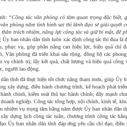
inh:
“Công tác văn phòng có tầm quan trọng đặc biệt, 
ăn phòng nắm tình hình sai thì lãnh đạo sẽ giải quyết c
thần trách nhiệm, năng lực công tác và giữ bí mật, để 
 Ủy ban nhân dân tỉnh luôn xác định công tác thi đua là 
, phục vụ, góp phần nâng cao hiệu lực, hiệu quả chỉ đ
ó, Văn phòng đã triển khai sâu rộng, đồng bộ các phong 
 vụ chính trị; lấy kết quả, chất lượng và hiệu quả công 
c, người lao động.
dân tỉnh đã thực hiện tốt chức năng tham mưu, giúp Ủy 
ng xây dựng, điều hành chương trình, kế hoạch phát triển
ch hành chính, kiểm soát thủ tục hành chính; đẩy mạnh ch
doanh nghiệp. Công tác tổng hợp, nội chính, kinh tế, kho
nhiều nhiệm vụ trọng tâm hằng năm được Ủy ban nhân dân t
xây dựng lịch công tác tuần, chương trình công tác hằn
ạo Ủy ban nhân dân tỉnh đáp ứng yêu cầu chỉ đạo, điều