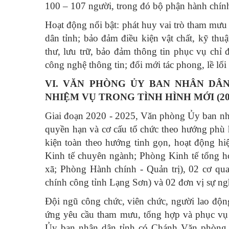
100 – 107 người, trong đó bộ phận hành chín
Hoạt động nổi bật: phát huy vai trò tham mưu
dân tỉnh; bảo đảm điều kiện vật chất, kỹ thu
thư, lưu trữ, bảo đảm thông tin phục vụ chỉ
công nghệ thông tin; đổi mới tác phong, lề lối
VI. VĂN PHÒNG ỦY BAN NHÂN DÂN
NHIỆM VỤ TRONG TÌNH HÌNH MỚI (2020
Giai đoạn 2020 - 2025, Văn phòng Ủy ban nhâ
quyền hạn và cơ cấu tổ chức theo hướng phù 
kiện toàn theo hướng tinh gọn, hoạt động h
Kinh tế chuyên ngành; Phòng Kinh tế tổng 
xã; Phòng Hành chính - Quản trị), 02 cơ qu
chính công tỉnh Lạng Sơn) và 02 đơn vị sự ng
Đội ngũ công chức, viên chức, người lao động
ứng yêu cầu tham mưu, tổng hợp và phục vụ
Ủy ban nhân dân tỉnh có Chánh Văn phòng 