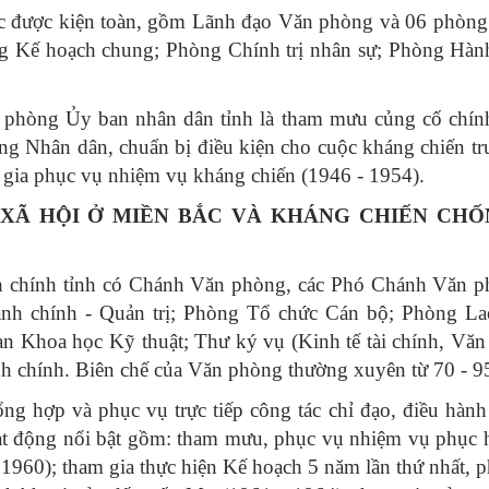
ục được kiện toàn, gồm Lãnh đạo Văn phòng và 06 phòng
g Kế hoạch chung; Phòng Chính trị nhân sự; Phòng Hành
n phòng Ủy ban nhân dân tỉnh là tham mưu củng cố chí
ống Nhân dân, chuẩn bị điều kiện cho cuộc kháng chiến t
m gia phục vụ nhiệm vụ kháng chiến (1946 - 1954).
A XÃ HỘI Ở MIỀN BẮC VÀ KHÁNG CHIẾN CHỐ
h chính tỉnh có Chánh Văn phòng, các Phó Chánh Văn p
ành chính - Quản trị; Phòng Tổ chức Cán bộ; Phòng La
 Khoa học Kỹ thuật; Thư ký vụ (Kinh tế tài chính, Văn
nh chính. Biên chế của Văn phòng thường xuyên từ 70 - 9
g hợp và phục vụ trực tiếp công tác chỉ đạo, điều hàn
hoạt động nổi bật gồm: tham mưu, phục vụ nhiệm vụ phục 
 1960); tham gia thực hiện Kế hoạch 5 năm lần thứ nhất, ph