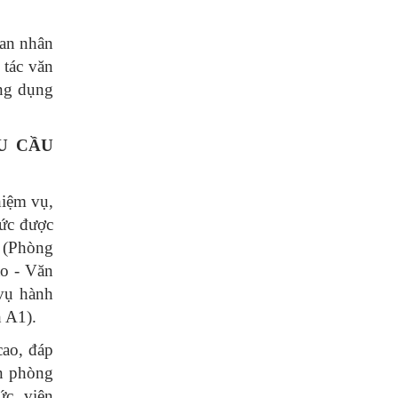
ban nhân
 tác văn
ứng dụng
U CẦU
hiệm vụ,
hức được
ụ (Phòng
o - Văn
 vụ hành
h A1).
cao, đáp
n phòng
c, viên