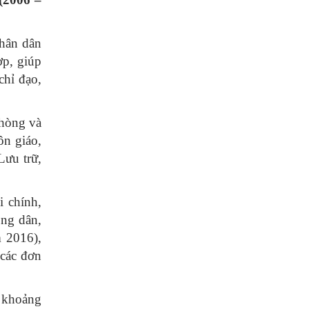
nhân dân
ợp, giúp
chỉ đạo,
hòng và
ôn giáo,
Lưu trữ,
 chính,
ng dân,
 2016),
 các đơn
g khoảng