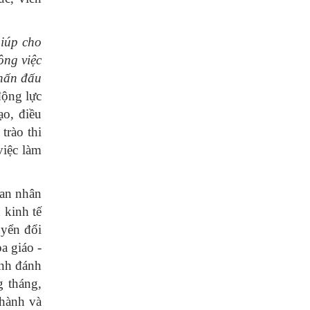
giúp cho
ông việc
phấn đấu
động lực
ạo, điều
trào thi
việc làm
ban nhân
 kinh tế
uyển đổi
a giáo -
ỉnh đánh
g tháng,
 hành và