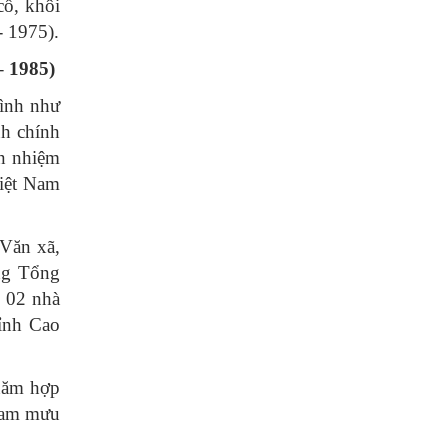
cố, khôi
- 1975).
 1985)
hình như
nh chính
ện nhiệm
Việt Nam
Văn xã,
ng Tổng
ó 02 nhà
ỉnh Cao
năm hợp
tham mưu