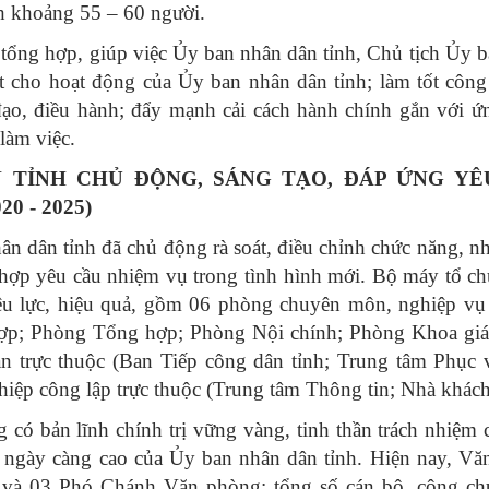
h khoảng 55 – 60 người.
 tổng hợp, giúp việc Ủy ban nhân dân tỉnh, Chủ tịch Ủy 
ật cho hoạt động của Ủy ban nhân dân tỉnh; làm tốt công
 đạo, điều hành; đẩy mạnh cải cách hành chính gắn với 
 làm việc.
 TỈNH CHỦ ĐỘNG, SÁNG TẠO, ĐÁP ỨNG YÊ
 - 2025)
n dân tỉnh đã chủ động rà soát, điều chỉnh chức năng, n
hợp yêu cầu nhiệm vụ trong tình hình mới. Bộ máy tổ c
iệu lực, hiệu quả, gồm 06 phòng chuyên môn, nghiệp v
hợp; Phòng Tổng hợp; Phòng Nội chính; Phòng Khoa giá
an trực thuộc (Ban Tiếp công dân tỉnh; Trung tâm Phục
hiệp công lập trực thuộc (Trung tâm Thông tin; Nhà khác
 có bản lĩnh chính trị vững vàng, tinh thần trách nhiệm 
 ngày càng cao của Ủy ban nhân dân tỉnh. Hiện nay, Vă
và 03 Phó Chánh Văn phòng; tổng số cán bộ, công chứ