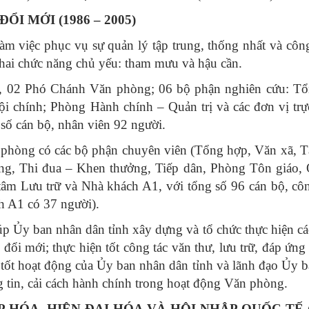
I MỚI (1986 – 2005)
m việc phục vụ sự quản lý tập trung, thống nhất và công
 hai chức năng chủ yếu: tham mưu và hậu cần.
 02 Phó Chánh Văn phòng; 06 bộ phận nghiên cứu: Tổ
 chính; Phòng Hành chính – Quản trị và các đơn vị trự
số cán bộ, nhân viên 92 người.
 phòng có các bộ phận chuyên viên (Tổng hợp, Văn xã, T
g, Thi đua – Khen thưởng, Tiếp dân, Phòng Tôn giáo, 
âm Lưu trữ và Nhà khách A1, với tổng số 96 cán bộ, cô
h A1 có 37 người).
úp Ủy ban nhân dân tỉnh xây dựng và tổ chức thực hiện c
ỳ đổi mới; thực hiện tốt công tác văn thư, lưu trữ, đáp ứng
 tốt hoạt động của Ủy ban nhân dân tỉnh và lãnh đạo Ủy 
tin, cải cách hành chính trong hoạt động Văn phòng.
 HÓA, HIỆN ĐẠI HÓA VÀ HỘI NHẬP QUỐC TẾ (