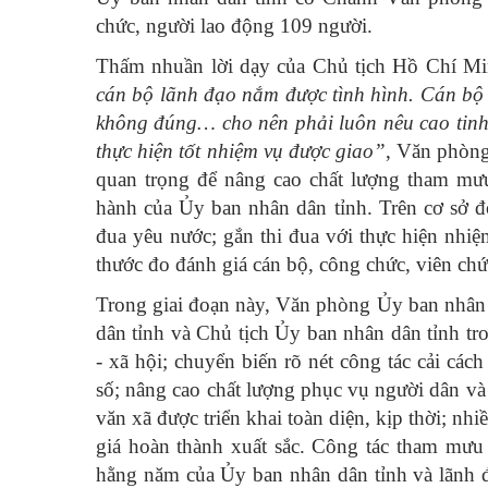
chức, người lao động 109 người.
Thấm nhuần lời dạy của Chủ tịch Hồ Chí M
cán bộ lãnh đạo nắm được tình hình. Cán bộ v
không đúng… cho nên phải luôn nêu cao tinh 
thực hiện tốt nhiệm vụ được giao”
, Văn phòng
quan trọng để nâng cao chất lượng tham mưu
hành của Ủy ban nhân dân tỉnh. Trên cơ sở đ
đua yêu nước; gắn thi đua với thực hiện nhiệm
thước đo đánh giá cán bộ, công chức, viên chứ
Trong giai đoạn này, Văn phòng Ủy ban nhân 
dân tỉnh và Chủ tịch Ủy ban nhân dân tỉnh tro
- xã hội; chuyển biến rõ nét công tác cải cá
số; nâng cao chất lượng phục vụ người dân và 
văn xã được triển khai toàn diện, kịp thời; 
giá hoàn thành xuất sắc. Công tác tham mưu 
hằng năm của Ủy ban nhân dân tỉnh và lãnh đ