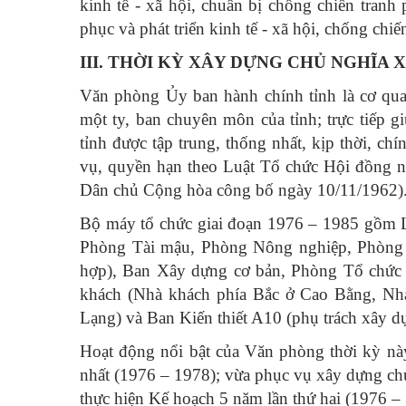
kinh tế - xã hội, chuẩn bị chống chiến tran
phục và phát triển kinh tế - xã hội, chống ch
III. THỜI KỲ XÂY DỰNG CHỦ NGHĨA X
Văn phòng Ủy ban hành chính tỉnh là cơ qua
một ty, ban chuyên môn của tỉnh; trực tiếp 
tỉnh được tập trung, thống nhất, kịp thời, ch
vụ, quyền hạn theo Luật Tổ chức Hội đồng n
Dân chủ Cộng hòa công bố ngày 10/11/1962)
Bộ máy tổ chức giai đoạn 1976 – 1985 gồm 
Phòng Tài mậu, Phòng Nông nghiệp, Phòng
hợp), Ban Xây dựng cơ bản, Phòng Tổ chức –
khách (Nhà khách phía Bắc ở Cao Bằng, Nhà
Lạng) và Ban Kiến thiết A10 (phụ trách xây 
Hoạt động nổi bật của Văn phòng thời kỳ n
nhất (1976 – 1978); vừa phục vụ xây dựng ch
thực hiện Kế hoạch 5 năm lần thứ hai (1976 –