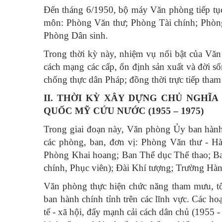
Đến tháng 6/1950, bộ máy Văn phòng tiếp t
môn: Phòng Văn thư; Phòng Tài chính; Phòn
Phòng Dân sinh.
Trong thời kỳ này, nhiệm vụ nổi bật của Vă
cách mạng các cấp, ổn định sản xuất và đời s
chống thực dân Pháp; đồng thời trực tiếp tha
II. THỜI KỲ XÂY DỰNG CHỦ NGHĨ
QUỐC MỸ CỨU NƯỚC (1955 – 1975)
Trong giai đoạn này, Văn phòng Ủy ban hàn
các phòng, ban, đơn vị: Phòng Văn thư - H
Phòng Khai hoang; Ban Thể dục Thể thao; Ban
chính, Phục viên); Đài Khí tượng; Trường Hà
Văn phòng thực hiện chức năng tham mưu, tổn
ban hành chính tỉnh trên các lĩnh vực. Các 
tế - xã hội, đẩy mạnh cải cách dân chủ (1955 -