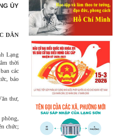
ÒNG ỦY
ỰC DÂN
nh Lạng
âm thời
 ban các
tức, báo
ăn thư,
 phòng,
ên chức;